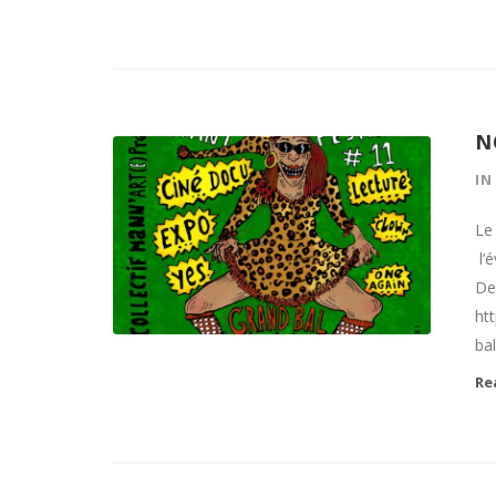
N
I
Le 
l’
De
ht
ba
Re