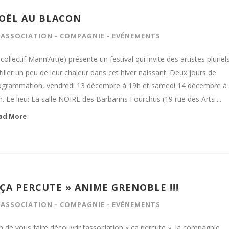
OËL AU BLACON
N
ASSOCIATION
-
COMPAGNIE
-
EVÉNEMENTS
collectif Mann’Art(e) présente un festival qui invite des artistes pluriel
tiller un peu de leur chaleur dans cet hiver naissant. Deux jours de
ogrammation, vendredi 13 décembre à 19h et samedi 14 décembre à
. Le lieu: La salle NOIRE des Barbarins Fourchus (19 rue des Arts ...
ad More
 ÇA PERCUTE » ANIME GRENOBLE !!!
N
ASSOCIATION
-
COMPAGNIE
-
EVÉNEMENTS
n de vous faire découvrir l’association « ça percute », la compagnie