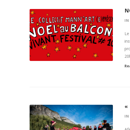
N
I
Le 
ins
pr
20h
Re
«
I
Afi