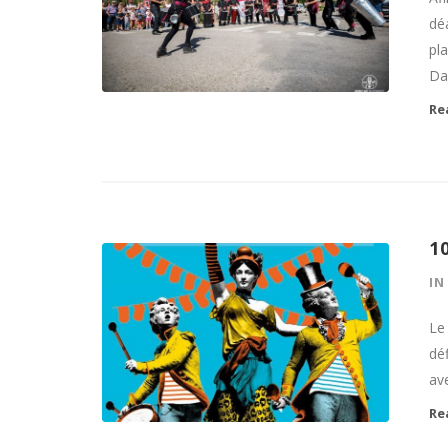
dé
pl
Dam
Re
1
I
Le
déf
av
Re