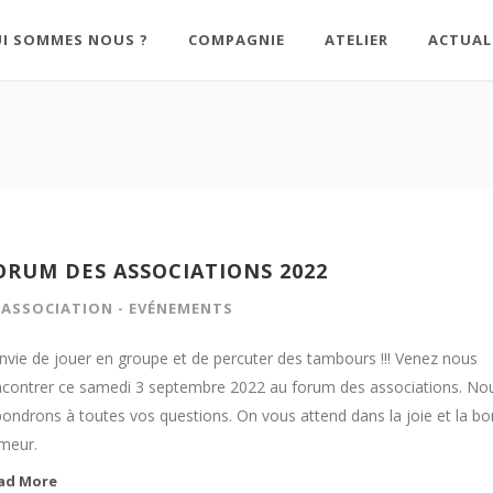
I SOMMES NOUS ?
COMPAGNIE
ATELIER
ACTUAL
ORUM DES ASSOCIATIONS 2022
N
ASSOCIATION
-
EVÉNEMENTS
envie de jouer en groupe et de percuter des tambours !!! Venez nous
ncontrer ce samedi 3 septembre 2022 au forum des associations. No
pondrons à toutes vos questions. On vous attend dans la joie et la b
meur.
ad More