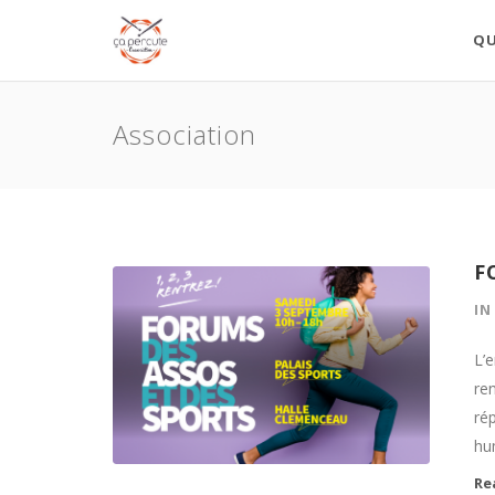
QU
Association
F
I
L’
re
ré
hu
Re