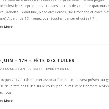
ambulera le 14 septembre 2019 dans les rues de Grenoble (parcours :
ace Grenette, Grand Rue, place aux Herbes, rue Brocherie et place No
e) A partir de 17h, venez voir, écouter, danser et qui sait ? ...
ad More
0 JUIN – 17H – FÊTE DES TUILES
N
ASSOCIATION
-
ATELIER
-
EVÉNEMENTS
 10 juin 2017 à 17h L’atelier associatif de Batucada sera présent au g
ilé de la fête des tuiles sur le cours Jean Jaurès. Venez nombreux vibr
ec nous
ad More