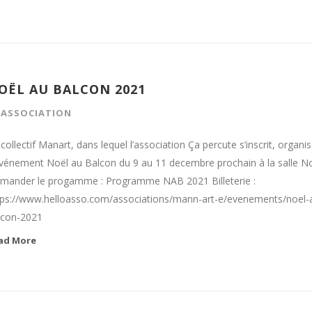
OËL AU BALCON 2021
N
ASSOCIATION
collectif Manart, dans lequel l’association Ça percute s’inscrit, organi
événement Noël au Balcon du 9 au 11 decembre prochain à la salle No
mander le progamme : Programme NAB 2021 Billeterie :
tps://www.helloasso.com/associations/mann-art-e/evenements/noel-
lcon-2021
ad More